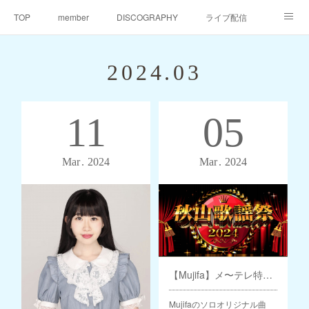
TOP
member
DISCOGRAPHY
ライブ配信
天仙同門会
天仙へのご支援
Contact
2024
.
03
11
05
Mar
2024
Mar
2024
【Mujifa】メ〜テレ特別番組『秋山歌謡祭2024』タイアップソング起用
Mujifaのソロオリジナル曲