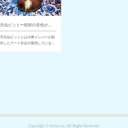
天仙ビット〜乾杯の音色が響く🥂〜天仙の数珠繋ぎ配信🫧✨
🐰天仙ビットとは🎨🎁メンバーが創
作したアート作品や愛用している…
Copyright ©︎ Artist,Inc.All Rights Reserved.