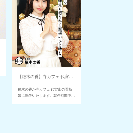
【穂木の香】寺カフェ 代官山 看板娘就任
穂木の香が寺カフェ 代官山の看板
娘に就任いたします。就任期間中…