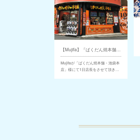
【Mujifa】『ばくだん焼本舗』1日店長就任
Mujifaが「ばくだん焼本舗・池袋本
店」様にて1日店長をさせて頂き…