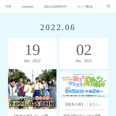
TOP
member
DISCOGRAPHY
ライブ配信
天仙同門会
天仙へのご支援
Contact
2022
.
06
19
02
Jun
2022
Jun
2022
【穂木の香】「またいつか。。。」テーマ曲に起用
穂木の香のオリジナル楽曲
【穂木の香】テレビ愛知「東京ホテイソン＆横山由依の東海スポット大喜利旅」出演