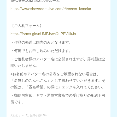
SHOWROOM 穂木の香ルーム
https://www.showroom-live.com/r/tensen_konoka
【ご入札フォーム】
https://forms.gle/nUMFJ5ccQuPPVUkJ8
・作品の発送は国内のみとなります。
・何度でもお申し込みいただけます。
・ご落札者様のアバター名は公開されますが、落札額は公
開いたしません。
※お名前やアバター名の公表をご希望されない場合は、
「名無しのごんべさん」として扱わせていただきます。そ
の際は、「匿名希望」の欄にチェックを入れてください。
・郵便局留め、ヤマト運輸営業所での受け取りの配送も可
能です。
天仙ビット
(
18
)
お知らせ
(
156
)