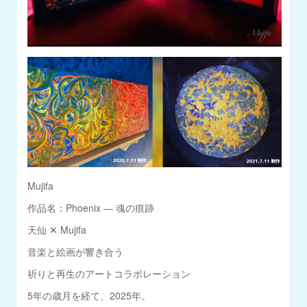
Mujifa
作品名：Phoenix ― 魂の痕跡
天仙 ✕ Mujifa
音楽と絵画が響き合う
祈りと再生のアートコラボレーション
5年の歳月を経て、2025年。