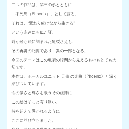
二つの作品は、第三の形とともに
「不死鳥（Phoenix）」として蘇る。
それは、“変わり続けながら生きる”
という永遠にも似た証。
時が経ち絵に刻まれた亀裂さえも、
その再誕の記憶であり、翼の一部となる。
今回のテーマはこの亀裂の隙間から見えるものもとても大
切です。
本作は、ボーカルユニット 天仙 の楽曲《Phoenix》と深く
結びついています。
命の儚さと尊さを歌うその旋律に、
この絵はそっと寄り添い、
時を超えて導かれるように
ここに並び立ちました。