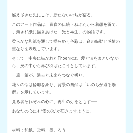
燃え尽きた先にこそ、新たないのちが宿る。
このアート作品は、青森の伝統・ねぷたから着想を得て、
手漉き和紙に描きあげた「光と再生」の物語です。
柔らかな和紙を通して揺らめく色彩は、命の鼓動と感情の
重なりを表現しています。
そして、中央に描かれたPhoenixは、愛と涙をまといなが
ら、炎の中から再び羽ばたこうとしています。
一筆一筆が、過去と未来をつなぐ祈り。
花々の命は輪廻を象り、背景の自然は「いのちが還る場
所」を示しています。
見る者それぞれの心に、再生の灯をともす──
あなたの心にも“愛の光”が届きますように。
材料：和紙、染料、墨、ろう