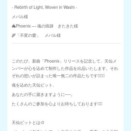
- Rebirth of Light, Woven in Washi -
メバル様
🐲Phoenix ― 魂の痕跡 きたきた様
🌾「不変の愛」 メバル様
このたび、新曲「Phoenix」リリースを記念して、天仙メ
ンバーが心を込めて制作した作品を出品いたします。それ
ぞれの想いが詰まった唯一無二の作品たちです🐦‍🔥🎨
魂を込めた天仙ビット、
あなたの手に届きますように──。
たくさんのご参加を心よりお待ちしております🐦‍🔥
天仙ビットとは🎨