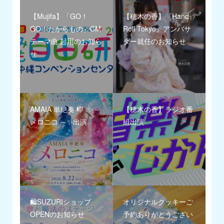
【Mujifa】「GO！
【穂木の香】『Hand
GO！たからもの」CM
Roll Tokyo』アンバサ
テーマ曲 起用のお知ら
ダー就任のお知らせ
せ
AMAIA 単絶奏 🎼 ✨～
【穂木の香】ラジオ番
メロニコ ～✨出演
組出演
🛍️SUZURIショップ
オリジナルクッキーご
OPENのお知らせ
予約ありがとうござい