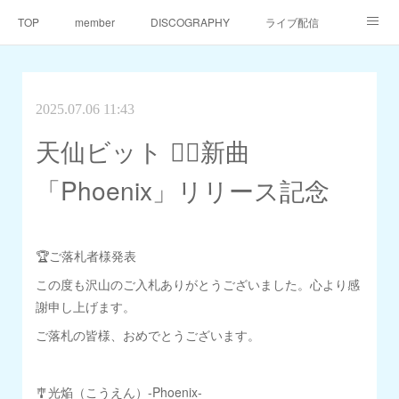
TOP
member
DISCOGRAPHY
ライブ配信
天仙同門会
天仙へのご支援
Contact
2025.07.06 11:43
天仙ビット 🐦‍🔥新曲
「Phoenix」リリース記念
🏆ご落札者様発表
この度も沢山のご入札ありがとうございました。心より感
謝申し上げます。
ご落札の皆様、おめでとうございます。
🎐光焔（こうえん）-Phoenix-