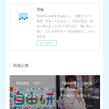
天仙
Earth & Love & Peace シン・祝祭ライバー
集団『天仙（てんせん）』 天仙の音は、現
代に降り立った“祈り”そのもの。 魂に寄り
添い、心に火を灯す── 音の祝祭がここから
始まる。
フォロー
関連記事
【Mujifa】「GO！
【穂木の香】『Hand
GO！たからもの」CM
Roll Tokyo』アンバサ
テーマ曲 起用のお知ら
ダー就任のお知らせ
せ