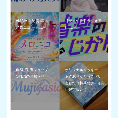
AMAIA 単絶奏 🎼 ✨～
【穂木の香】ラジオ番
メロニコ ～✨出演
組出演
🛍️SUZURIショップ
オリジナルクッキーご
OPENのお知らせ
予約ありがとうござい
ました（特典付き・初
回限定版ver）