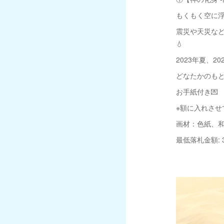
もくもく空に
震災や天災など
💧
2023年夏、
どなたかのもと
お手紙付き💌
※額に入れさせ
画材：色紙、
最低落札金額: 3