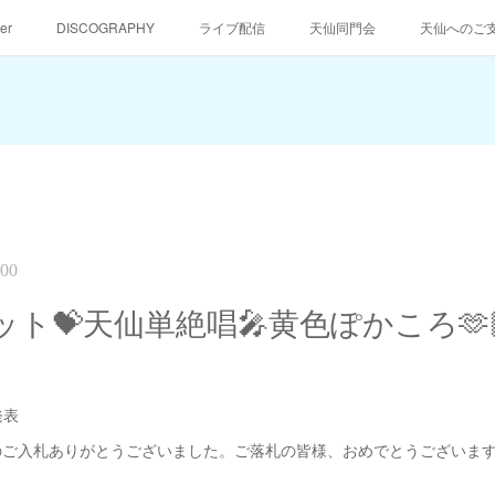
er
DISCOGRAPHY
ライブ配信
天仙同門会
天仙へのご
:00
ト💝天仙単絶唱🎤黄色ぽかころ🫶
発表
のご入札ありがとうございました。ご落札の皆様、おめでとうございま
。