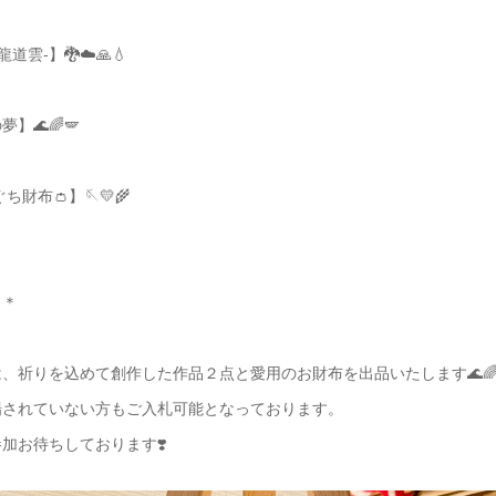
道雲-】🐉☁️🙏💧
】🌊🌈🪽
ち財布👛】🪡💛🌾
＊＊
、祈りを込めて創作した作品２点と愛用のお財布を出品いたします🌊🌈🪽
場されていない方もご入札可能となっております。
加お待ちしております❣️