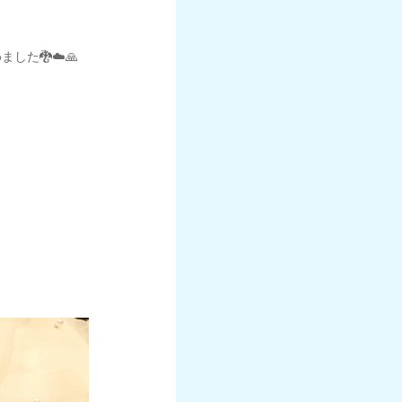
た🐉☁️🙏