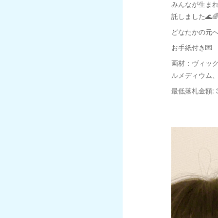
みんなが生ま
託しました🌊🌈
どなたかの元へ
お手紙付き💌
画材：ヴィッ
ルメディウム
最低落札金額: 3