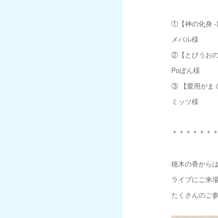
①【神の化身 -龍
メバル様
②【とびうおの夢
Poぽん様
③ 【愛用がまぐ
ミッツ様
＊＊＊＊＊＊
穂木の香からは
ライブにご来
たくさんのご参