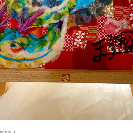
龍道雲-】