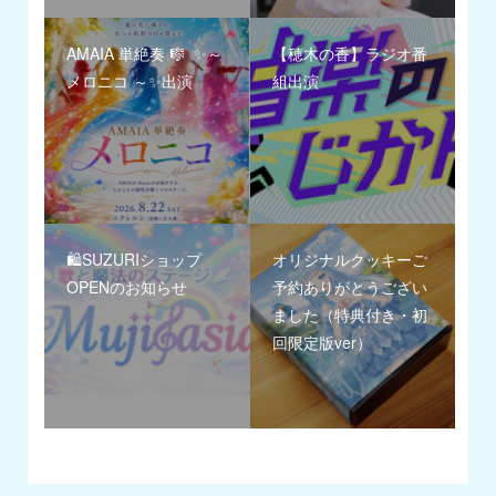
AMAIA 単絶奏 🎼 ✨～
【穂木の香】ラジオ番
メロニコ ～✨出演
組出演
🛍️SUZURIショップ
オリジナルクッキーご
OPENのお知らせ
予約ありがとうござい
ました（特典付き・初
回限定版ver）