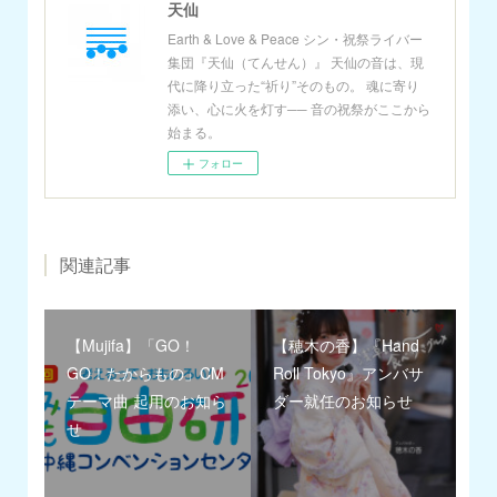
天仙
Earth & Love & Peace シン・祝祭ライバー
集団『天仙（てんせん）』 天仙の音は、現
代に降り立った“祈り”そのもの。 魂に寄り
添い、心に火を灯す── 音の祝祭がここから
始まる。
フォロー
関連記事
【Mujifa】「GO！
【穂木の香】『Hand
GO！たからもの」CM
Roll Tokyo』アンバサ
テーマ曲 起用のお知ら
ダー就任のお知らせ
せ