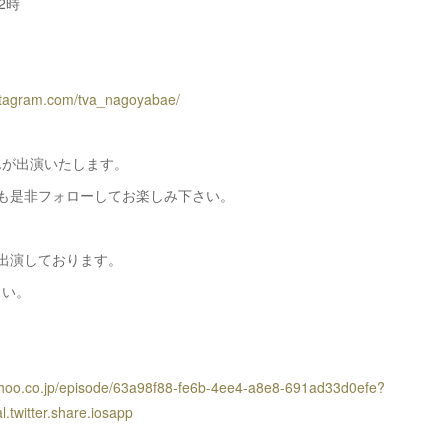
2時
nstagram.com/tva_nagoyabae/
んが出演いたします。
ramも是非フォローしてお楽しみ下さい。
出演しております。
さい。
yahoo.co.jp/episode/63a98f88-fe6b-4ee4-a8e8-691ad33d0efe?
.twitter.share.iosapp