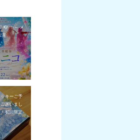
奏 🎼 ✨～ メ
出演
クッキーご予
うございまし
き・初回限定