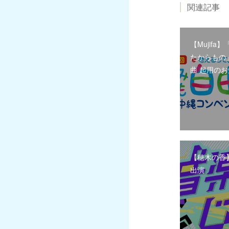
関連記事
【Mujifa
たからもの
曲 起用の
【穂木の香
出演