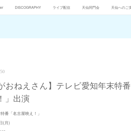
er
DISCOGRAPHY
ライブ配信
天仙同門会
天仙へのご
:50
がおねえさん】テレビ愛知年末特番
！」出演
末特番「名古屋映え！」
日(月)