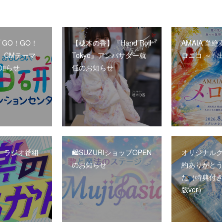
】「GO！GO！
【穂木の香】『Hand Roll
AMAIA 単絶
」CMテーマ
Tokyo』アンバサダー就
ロニコ ～✨
お知らせ
任のお知らせ
】ラジオ番組
🛍️SUZURIショップOPEN
オリジナル
のお知らせ
約ありがと
た（特典付
版ver）