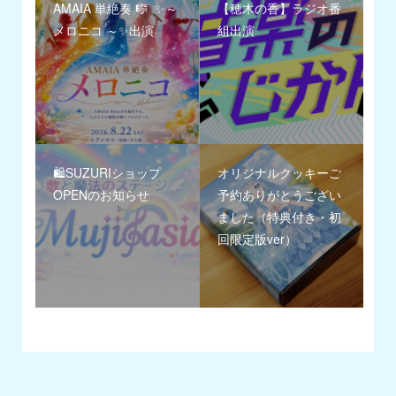
AMAIA 単絶奏 🎼 ✨～
【穂木の香】ラジオ番
メロニコ ～✨出演
組出演
🛍️SUZURIショップ
オリジナルクッキーご
OPENのお知らせ
予約ありがとうござい
ました（特典付き・初
回限定版ver）