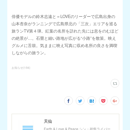
俳優モデルの鈴木志遠と＝LOVEのリーダーで広島出身の
山本杏奈がランニングで広島県北の「三次」エリアを巡る
旅ランTV第４弾。紅葉の名所を訪れた先には息をのむほど
の絶景が…。石畳と細い路地が広がる“小路”を散策。映え
グルメに舌鼓。気ままに映え写真に収め名所の良さを満喫
しながらの旅ラン。
お知らせ
(
156
)
天仙
Earth & Love & Peace シン・祝祭ライバー