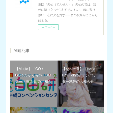
集団『天仙（てんせん）』 天仙の音は、現
代に降り立った“祈り”そのもの。 魂に寄り
添い、心に火を灯す── 音の祝祭がここから
始まる。
フォロー
関連記事
【Mujifa】「GO！
【穂木の香】『Hand
GO！たからもの」CM
Roll Tokyo』アンバサ
テーマ曲 起用のお知ら
ダー就任のお知らせ
せ