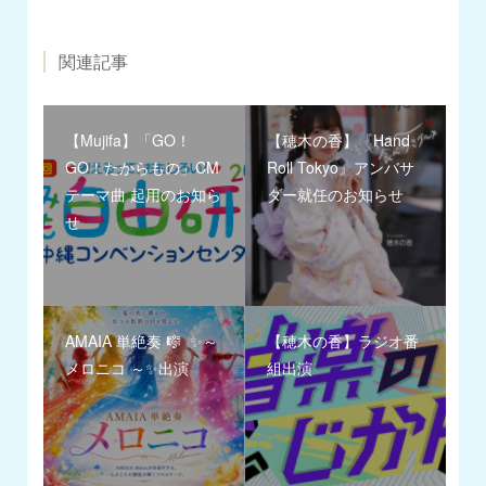
関連記事
【Mujifa】「GO！
【穂木の香】『Hand
GO！たからもの」CM
Roll Tokyo』アンバサ
テーマ曲 起用のお知ら
ダー就任のお知らせ
せ
AMAIA 単絶奏 🎼 ✨～
【穂木の香】ラジオ番
メロニコ ～✨出演
組出演