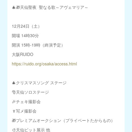
🎄🎁天仙聖夜 聖なる歌～アヴェマリア～
12月24日（土）
開場 14時30分
開演 15時-19時（終演予定）
大阪RUIDO
https://ruido.org/osaka/access.html
🎄クリスマスソング ステージ
🎅天仙ソロステージ
🎉チェキ撮影会
🍷写メ撮影会
🎁プレミアムオークション（プライベートたからもの）
🎨天仙ビット展示 他