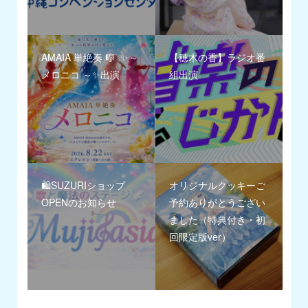
AMAIA 単絶奏 🎼 ✨～
【穂木の香】ラジオ番
メロニコ ～✨出演
組出演
🛍️SUZURIショップ
オリジナルクッキーご
OPENのお知らせ
予約ありがとうござい
ました（特典付き・初
回限定版ver）