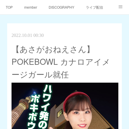
TOP
member
DISCOGRAPHY
ライブ配信
天仙同門会
天仙へのご支援
Contact
2022.10.01 00:30
【あさがおねえさん】
POKEBOWL カナロアイメ
ージガール就任