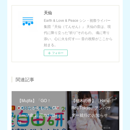
天仙
Earth & Love & Peace シン・祝祭ライバー
集団『天仙（てんせん）』 天仙の音は、現
代に降り立った“祈り”そのもの。 魂に寄り
添い、心に火を灯す── 音の祝祭がここから
始まる。
フォロー
関連記事
【Mujifa】「GO！
【穂木の香】『Hand
GO！たからもの」CM
Roll Tokyo』アンバサ
テーマ曲 起用のお知ら
ダー就任のお知らせ
せ