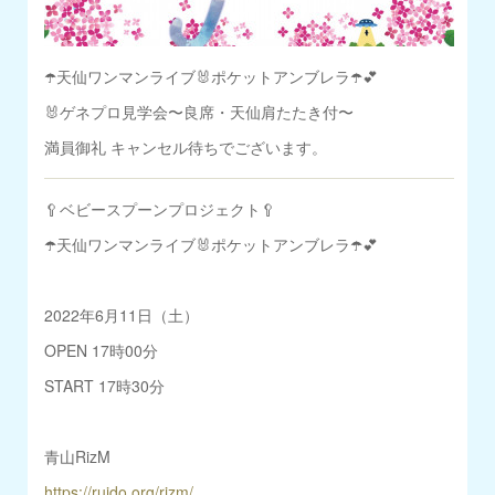
☂️天仙ワンマンライブ🐰ポケットアンブレラ☂️💕
🐰ゲネプロ見学会〜良席・天仙肩たたき付〜
満員御礼 キャンセル待ちでございます。
🥄ベビースプーンプロジェクト🥄
☂️天仙ワンマンライブ🐰ポケットアンブレラ☂️💕
2022年6月11日（土）
OPEN 17時00分
START 17時30分
青山RizM
https://ruido.org/rizm/