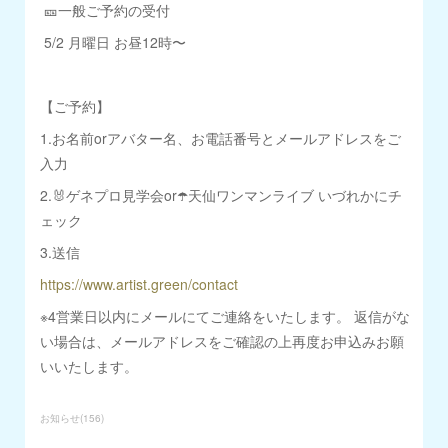
🎫一般ご予約の受付
5/2 月曜日 お昼12時〜
【ご予約】
1.お名前orアバター名、お電話番号とメールアドレスをご
入力
2.🐰ゲネプロ見学会or☂️天仙ワンマンライブ いづれかにチ
ェック
3.送信
https://www.artist.green/contact
※4営業日以内にメールにてご連絡をいたします。 返信がな
い場合は、メールアドレスをご確認の上再度お申込みお願
いいたします。
お知らせ
(
156
)