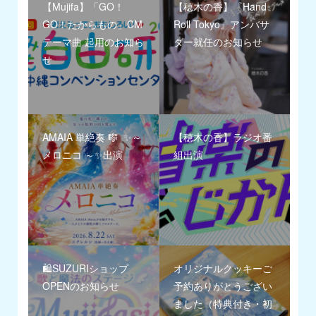
【Mujifa】「GO！
【穂木の香】『Hand
GO！たからもの」CM
Roll Tokyo』アンバサ
テーマ曲 起用のお知ら
ダー就任のお知らせ
せ
AMAIA 単絶奏 🎼 ✨～
【穂木の香】ラジオ番
メロニコ ～✨出演
組出演
🛍️SUZURIショップ
オリジナルクッキーご
OPENのお知らせ
予約ありがとうござい
ました（特典付き・初