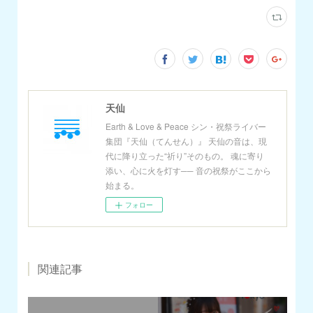
天仙
Earth & Love & Peace シン・祝祭ライバー
集団『天仙（てんせん）』 天仙の音は、現
代に降り立った“祈り”そのもの。 魂に寄り
添い、心に火を灯す── 音の祝祭がここから
始まる。
フォロー
関連記事