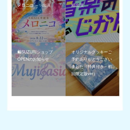
メロニコ ～✨出演
組出演
🛍️SUZURIショップ
オリジナルクッキーご
OPENのお知らせ
予約ありがとうござい
ました（特典付き・初
回限定版ver）