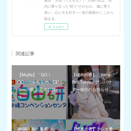
代に降り立った“祈り”そのもの。 魂に寄り
添い、心に火を灯す── 音の祝祭がここから
始まる。
フォロー
関連記事
【Mujifa】「GO！
【穂木の香】『Hand
GO！たからもの」CM
Roll Tokyo』アンバサ
テーマ曲 起用のお知ら
ダー就任のお知らせ
せ
AMAIA 単絶奏 🎼 ✨～
【穂木の香】ラジオ番