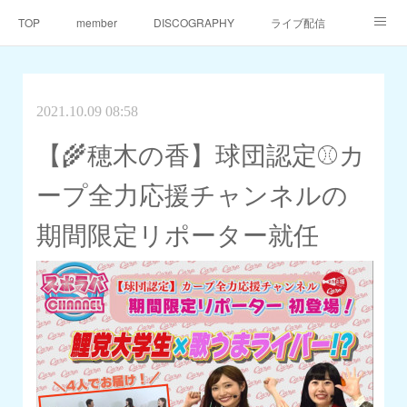
TOP
member
DISCOGRAPHY
ライブ配信
天仙同門会
天仙へのご支援
Contact
2021.10.09 08:58
【🌾穂木の香】球団認定⚾️カ
ープ全力応援チャンネルの
期間限定リポーター就任