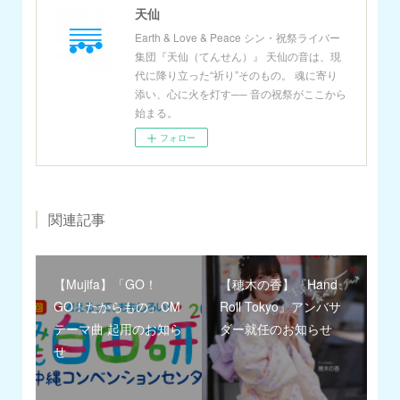
天仙
Earth & Love & Peace シン・祝祭ライバー
集団『天仙（てんせん）』 天仙の音は、現
代に降り立った“祈り”そのもの。 魂に寄り
添い、心に火を灯す── 音の祝祭がここから
始まる。
フォロー
関連記事
【Mujifa】「GO！
【穂木の香】『Hand
GO！たからもの」CM
Roll Tokyo』アンバサ
テーマ曲 起用のお知ら
ダー就任のお知らせ
せ