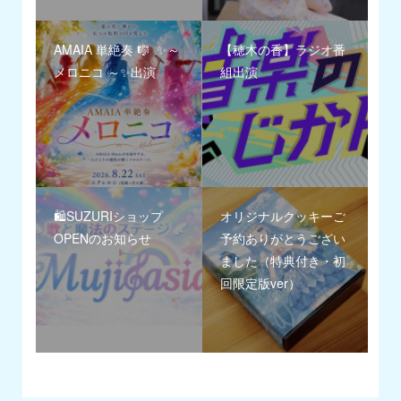
AMAIA 単絶奏 🎼 ✨～
【穂木の香】ラジオ番
メロニコ ～✨出演
組出演
🛍️SUZURIショップ
オリジナルクッキーご
OPENのお知らせ
予約ありがとうござい
ました（特典付き・初
回限定版ver）