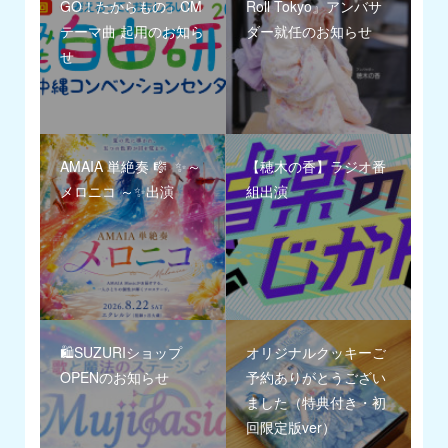
GO！たからもの」CM
Roll Tokyo』アンバサ
テーマ曲 起用のお知ら
ダー就任のお知らせ
せ
AMAIA 単絶奏 🎼 ✨～
【穂木の香】ラジオ番
メロニコ ～✨出演
組出演
🛍️SUZURIショップ
オリジナルクッキーご
OPENのお知らせ
予約ありがとうござい
ました（特典付き・初
回限定版ver）