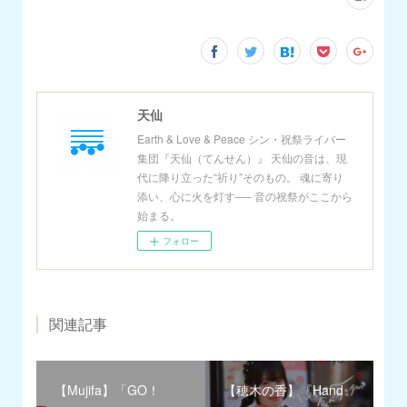
天仙
Earth & Love & Peace シン・祝祭ライバー
集団『天仙（てんせん）』 天仙の音は、現
代に降り立った“祈り”そのもの。 魂に寄り
添い、心に火を灯す── 音の祝祭がここから
始まる。
フォロー
関連記事
【Mujifa】「GO！
【穂木の香】『Hand